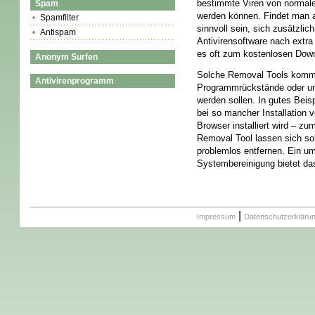
bestimmte Viren von normaler
Spam
werden können. Findet man a
Spamfilter
sinnvoll sein, sich zusätzli
Antispam
Antivirensoftware nach extra
es oft zum kostenlosen Dow
Anonym Surfen
Solche Removal Tools komm
Antivirenprogramm
Programmrückstände oder un
werden sollen. In gutes Beis
bei so mancher Installation
Browser installiert wird – z
Removal Tool lassen sich s
problemlos entfernen. Ein 
Systembereinigung bietet d
|
Impressum
Datenschutzerkläru