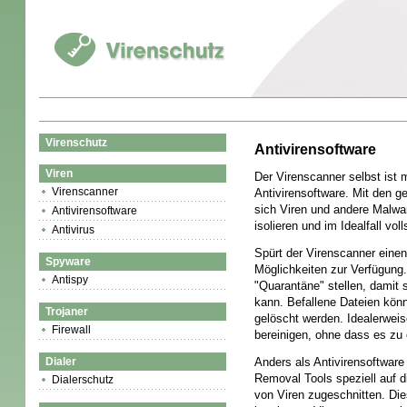
Virenschutz
Antivirensoftware
Viren
Der Virenscanner selbst ist 
Virenscanner
Antivirensoftware. Mit den g
sich Viren und andere Malwa
Antivirensoftware
isolieren und im Idealfall v
Antivirus
Spürt der Virenscanner einen
Spyware
Möglichkeiten zur Verfügung.
Antispy
"Quarantäne" stellen, damit 
kann. Befallene Dateien kön
Trojaner
gelöscht werden. Idealerweis
Firewall
bereinigen, ohne dass es zu
Dialer
Anders als Antivirensoftwar
Removal Tools speziell auf d
Dialerschutz
von Viren zugeschnitten. D