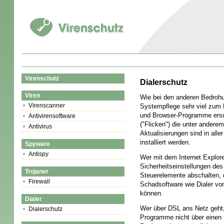
Virenschutz
Dialerschutz
Viren
Wie bei den anderen Bedroh
Virenscanner
Systempflege sehr viel zum 
und Browser-Programme ers
Antivirensoftware
("Flicken") die unter andere
Antivirus
Aktualisierungen sind in alle
installiert werden.
Spyware
Antispy
Wer mit dem Internet Explorer
Sicherheitseinstellungen des
Trojaner
Steuerelemente abschalten, 
Firewall
Schadsoftware wie Dialer v
können.
Dialer
Wer über DSL ans Netz geht, i
Dialerschutz
Programme nicht über einen 