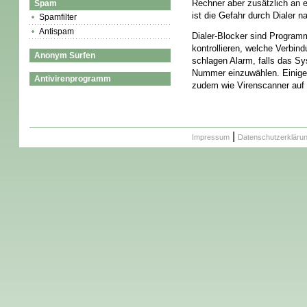
Rechner aber zusätzlich an
Spam
ist die Gefahr durch Dialer n
Spamfilter
Antispam
Dialer-Blocker sind Programm
kontrollieren, welche Verbi
Anonym Surfen
schlagen Alarm, falls das S
Nummer einzuwählen. Einige
Antivirenprogramm
zudem wie Virenscanner auf
|
Impressum
Datenschutzerkläru